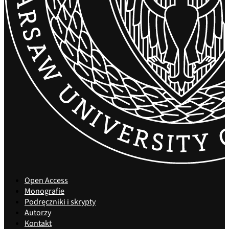
Open Access
Monografie
Podręczniki i skrypty
Autorzy
Kontakt