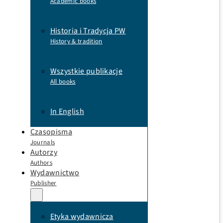
Academic books
Historia i Tradycja PW
History & tradition
Wszystkie publikacje
All books
In English
Czasopisma
Journals
Autorzy
Authors
Wydawnictwo
Publisher
Etyka wydawnicza