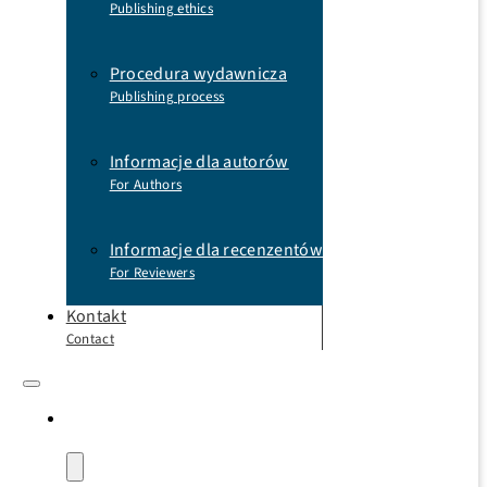
Publishing ethics
Procedura wydawnicza
Publishing process
Informacje dla autorów
For Authors
Informacje dla recenzentów
For Reviewers
Kontakt
Contact
Książki
Books