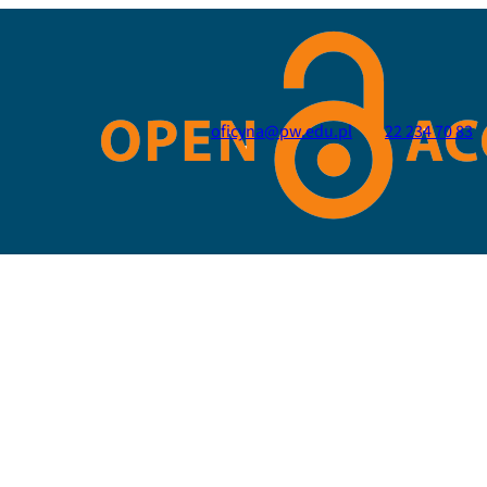
oficyna@pw.edu.pl
22 234 70 83