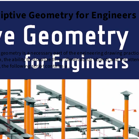
iptive Geometry for Engineers
 geometry is a necessary part of the engineering drawing practice
, the ability to visualize three-dimensional objects and the atten
e, the following script contains a…