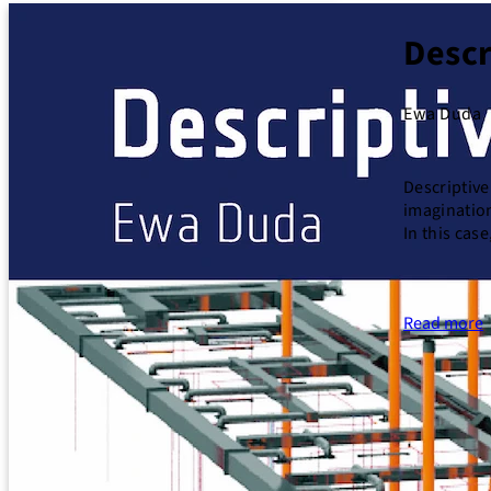
Descr
Ewa Duda
Descriptive
imagination
In this cas
Read more