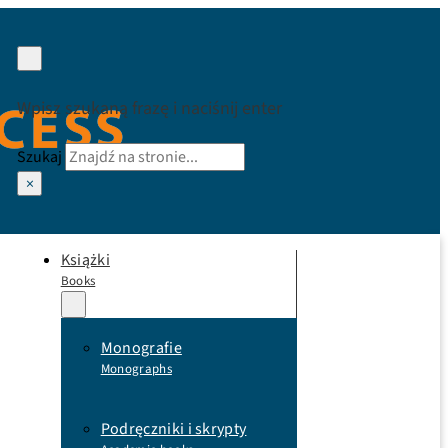
Wpisz szukaną frazę i naciśnij enter
Szukaj
×
Książki
Books
Monografie
Monographs
Podręczniki i skrypty