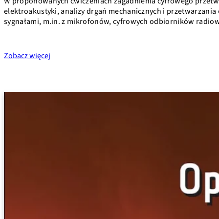
W proponowanych ćwiczeniach zagadnienia cyfrowego przetwa
elektroakustyki, analizy drgań mechanicznych i przetwarzani
sygnałami, m.in. z mikrofonów, cyfrowych odbiorników radi
Zobacz więcej